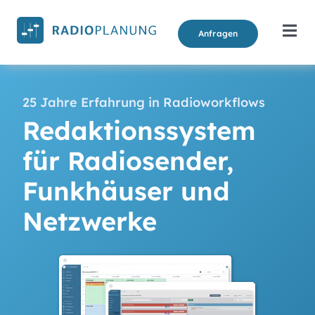
Zum
Inhalt
Anfragen
Togg
springen
Navi
Modul
25 Jahre Erfahrung in Radioworkflows
Argum
Redaktionssystem
für Radiosender,
Preise
Funkhäuser und
Refer
Netzwerke
Über 
Newsl